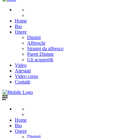
Home
Bio
Opere
Dipinti
Affreschi
Strappi da affresco
Pareti Dipinte
Gli acquerelli
Video
Attestati
Video corso
Contatti
Home
Bio
Opere
Dipinti