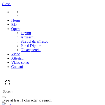
Close
Home
Bio
Opere
Dipinti
Affreschi
Strappi da affresco
Pareti Dipinte
Gli acquerelli
Video
Attestati
Video corso
Contatti
Type at least 1 character to search